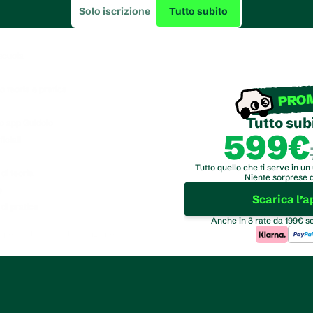
Solo iscrizione
Tutto subito
oscuola
o teoria e pratica
PRO
Tutto sub
o app Guidoio
599€
iciali
Tutto quello che ti serve in un
di teoria
Niente sorprese 
e
Scarica l’a
di pratica
Anche in 3 rate da 199€ se
spetto al piano solo iscrizione.