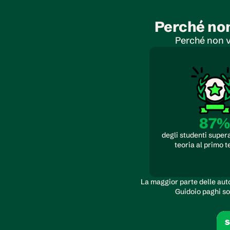
Perché non
Perché non v
87%
degli studenti supera
teoria al primo t
La maggior parte delle auto
Guidoio paghi sol
S