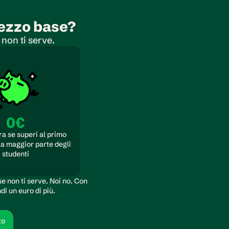
rezzo base?
non ti serve.
0€
ra se superi al primo 
a maggior parte degli 
studenti
e non ti serve. Noi no. Con 
di un euro di più.
to