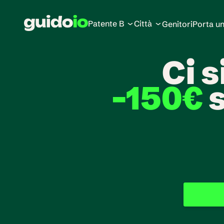
Patente B
Città
Genitori
Porta u
Ci s
-150€
 