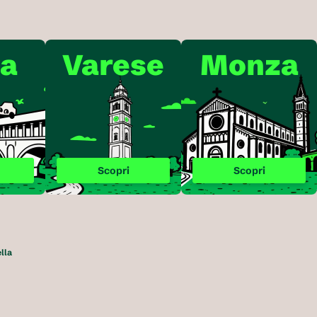
ia
Varese
Monza
Scopri
Scopri
la 