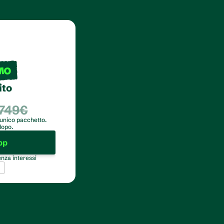
MO
ito
749€
 unico pacchetto. 
dopo.
pp
nza interessi