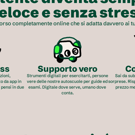
eloce e senza stre
orso completamente online che si adatta davvero ai tuo
ess
Supporto vero
Co
ioni, 
Strumenti digitali per esercitarti, persone 
Sai da sub
o da app in 
vere delle nostre autoscuole per guide ed 
sorprese. Risp
 pensi in due 
esami. Digitale dove serve, umano dove 
prezzo med
conta.