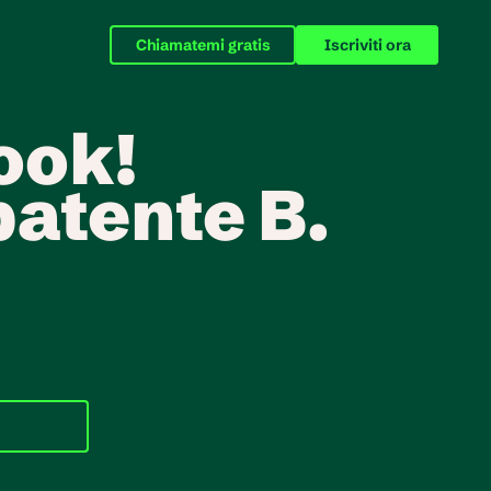
Chiamatemi gratis
Iscriviti ora
look!
patente B.