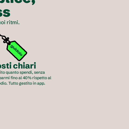
ss
i ritmi.
sti chiari
ito quanto spendi, senza 
armi fino al 40% rispetto al 
io. Tutto gestito in app.