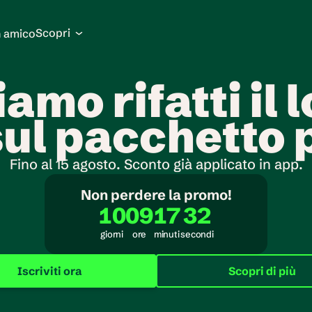
Scopri
n amico
iamo rifatti il 
sul pacchetto 
Fino al 15 agosto. Sconto già applicato in app.
Non perdere la promo!
10
09
17
32
giorni
ore
minuti
secondi
Iscriviti ora
Scopri di più