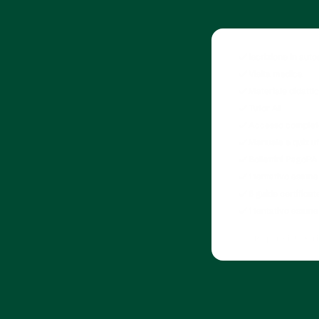
Iscrizione in aut
Visita medica
Materiale didattic
Tutor Al
Accesso complet
Manuale e quiz uff
Bollettini PagoPA
1 tentativo esame 
6 guide certificat
1 tentativo esame 
Risparmi 150€ ri