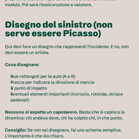
modulo. Poi sarà l'assicurazione a valutare.
Disegno del sinistro (non 
serve essere Picasso)
Qui devi fare un disegno che rappresenti l'incidente. E no, non 
devi essere un artista.
Cosa disegnare:
Due rettangoli per le auto (A e B)
Frecce per indicare la direzione di marcia
Il punto di impatto
Eventuali elementi importanti (incrocio, rotonda, strisce 
pedonali)
Nessuno si aspetta un capolavoro.
 Basta che si capisca la 
dinamica: chi andava dove, chi ha colpito chi, in che punto.
Consiglio:
 Se non sai disegnare, fai uno schema semplice. 
L'importante è che sia chiaro.