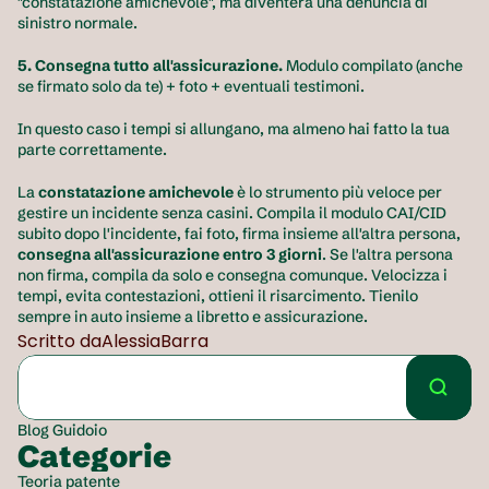
"constatazione amichevole", ma diventerà una denuncia di 
sinistro normale.
5. Consegna tutto all'assicurazione.
 Modulo compilato (anche 
se firmato solo da te) + foto + eventuali testimoni.
In questo caso i tempi si allungano, ma almeno hai fatto la tua 
parte correttamente.
La 
constatazione amichevole
 è lo strumento più veloce per 
gestire un incidente senza casini. Compila il modulo CAI/CID 
subito dopo l'incidente, fai foto, firma insieme all'altra persona, 
consegna all'assicurazione entro 3 giorni
. Se l'altra persona 
non firma, compila da solo e consegna comunque. Velocizza i 
tempi, evita contestazioni, ottieni il risarcimento. Tienilo 
sempre in auto insieme a libretto e assicurazione.
Scritto da
Alessia
Barra
Blog Guidoio
Categorie
Teoria patente