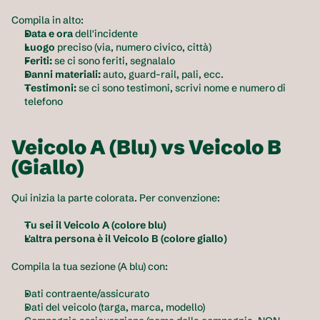
Compila in alto:
Data e ora
 dell'incidente
Luogo
 preciso (via, numero civico, città)
Feriti:
 se ci sono feriti, segnalalo
Danni materiali:
 auto, guard-rail, pali, ecc.
Testimoni:
 se ci sono testimoni, scrivi nome e numero di 
telefono
Veicolo A (Blu) vs Veicolo B 
(Giallo)
Qui inizia la parte colorata. Per convenzione:
Tu sei il Veicolo A (colore blu)
L'altra persona è il Veicolo B (colore giallo)
Compila la tua sezione (A blu) con:
Dati contraente/assicurato
Dati del veicolo (targa, marca, modello)