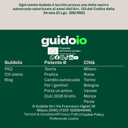
Ogni utente Guidoio è iscritto presso una delle nostre 
autoscuole autorizzate ai sensi dell'Art. 123 del Codice della 
Strada (D.Lgs. 285/1992)
Guidoio
Patente B
Città
FAQ
Teoria
Milano
Chi siamo
Pratica
Roma
Blog
Cambio autoscuola
Torino
Per i genitori
Bologna
Porta un amico
Varese
Quiz 2026 Gratis
Monza
Pavia
© Guidoio Srl | Via Francesco Olgiati 26 
Milano 20143 | PI/CF 02009410495
|
|
Termini & Condizioni
Privacy Policy
C
ookie Policy
Preferenze cookie