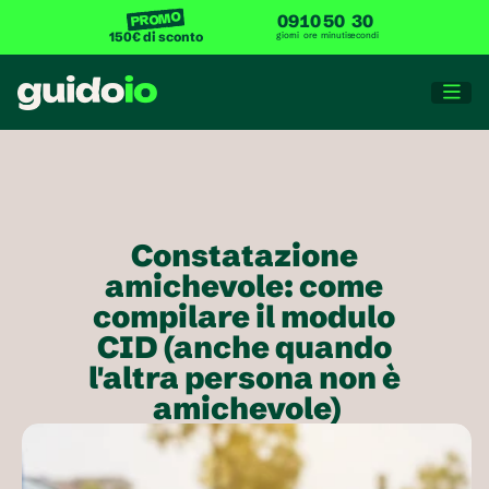
PROMO
09
10
50
30
150€ di sconto
giorni
ore
minuti
secondi

Constatazione 
amichevole: come 
compilare il modulo 
CID (anche quando 
l'altra persona non è 
amichevole)