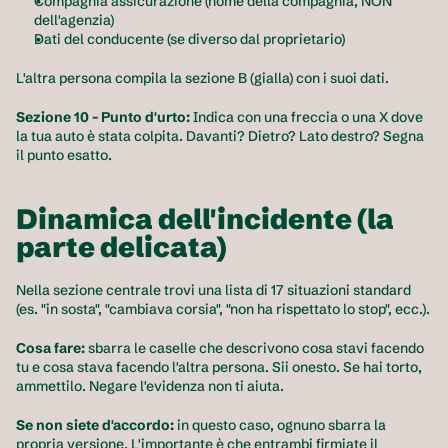
Compagnia assicurazione (nome della compagnia, NON 
dell'agenzia)
Dati del conducente (se diverso dal proprietario)
L'altra persona compila la sezione B (gialla) con i suoi dati.
Sezione 10 - Punto d'urto:
 Indica con una freccia o una X dove 
la tua auto è stata colpita. Davanti? Dietro? Lato destro? Segna 
il punto esatto.
Dinamica dell'incidente (la 
parte delicata)
Nella sezione centrale trovi una lista di 17 situazioni standard 
(es. "in sosta", "cambiava corsia", "non ha rispettato lo stop", ecc.).
Cosa fare:
 sbarra le caselle che descrivono cosa stavi facendo 
tu e cosa stava facendo l'altra persona. Sii onesto. Se hai torto, 
ammettilo. Negare l'evidenza non ti aiuta.
Se non siete d'accordo:
 in questo caso, ognuno sbarra la 
propria versione. L'importante è che entrambi firmiate il 