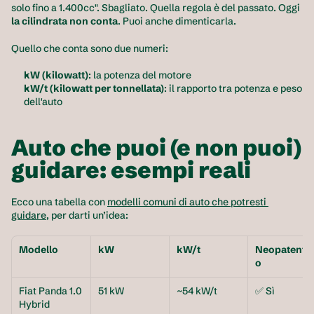
solo fino a 1.400cc". Sbagliato. Quella regola è del passato. Oggi 
la cilindrata non conta
. Puoi anche dimenticarla.
Quello che conta sono due numeri:
kW (kilowatt)
: la potenza del motore
kW/t (kilowatt per tonnellata)
: il rapporto tra potenza e peso 
dell'auto
Auto che puoi (e non puoi) 
guidare: esempi reali
Ecco una tabella con 
modelli comuni di auto che potresti 
guidare
, per darti un’idea:
Modello
kW
kW/t
Neopatenta
o
Fiat Panda 1.0 
51 kW
~54 kW/t
✅ Sì
Hybrid