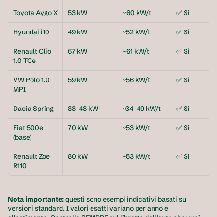
Toyota Aygo X
53 kW
~60 kW/t
✅ Sì
Hyundai i10
49 kW
~52 kW/t
✅ Sì
Renault Clio 
67 kW
~61 kW/t
✅ Sì
1.0 TCe
VW Polo 1.0 
59 kW
~56 kW/t
✅ Sì
MPI
Dacia Spring
33-48 kW
~34-49 kW/t
✅ Sì
Fiat 500e 
70 kW
~53 kW/t
✅ Sì
(base)
Renault Zoe 
80 kW
~53 kW/t
✅ Sì
R110
Nota importante:
 questi sono esempi indicativi basati su 
versioni standard. I valori esatti variano per anno e 