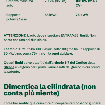
Potenza massima 
70 kW (95 CV)
105 kW (≈143 
auto
CV)
Rapporto 
55 kW/t
75 kW/t
potenza/peso
ATTENZIONE:
 L'auto deve rispettare ENTRAMBI i limiti. Non 
basta che uno dei due sia ok.
Esempio:
 Un'auto ha 100 kW (ok, sotto 105) ma ha un rapporto di 
80 kW/t (no, sopra 75) → 
non la puoi guidare
.
Questi limiti sono stabiliti dall'
articolo 117 del Codice della 
Strada
 e valgono per i primi 3 anni esatti dal giorno in cui prendi 
la patente.
Dimentica la cilindrata (non 
conta più niente)
Forse hai sentito qualcuno dire: "I neopatentati possono guidare 