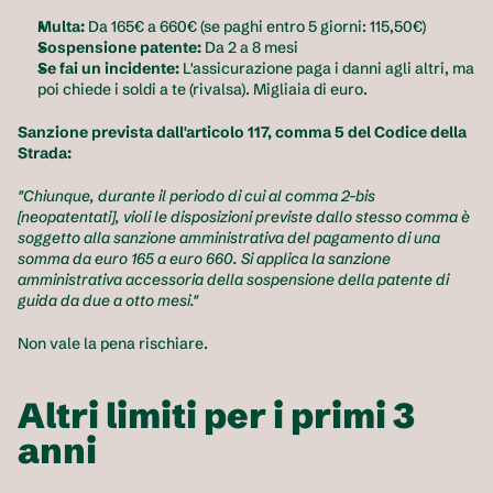
Multa:
 Da 165€ a 660€ (se paghi entro 5 giorni: 115,50€)
Sospensione patente:
 Da 2 a 8 mesi
Se fai un incidente:
 L'assicurazione paga i danni agli altri, ma 
poi chiede i soldi a te (rivalsa). Migliaia di euro.
Sanzione prevista dall'articolo 117, comma 5 del Codice della 
Strada:
"Chiunque, durante il periodo di cui al comma 2-bis 
[neopatentati], violi le disposizioni previste dallo stesso comma è 
soggetto alla sanzione amministrativa del pagamento di una 
somma da euro 165 a euro 660. Si applica la sanzione 
amministrativa accessoria della sospensione della patente di 
guida da due a otto mesi."
Non vale la pena rischiare.
Altri limiti per i primi 3 
anni 