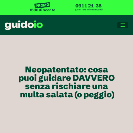
PROMO
09
11
21
35
150€ di sconto
giorni
ore
minuti
secondi

Neopatentato: cosa 
puoi guidare DAVVERO 
senza rischiare una 
multa salata (o peggio)