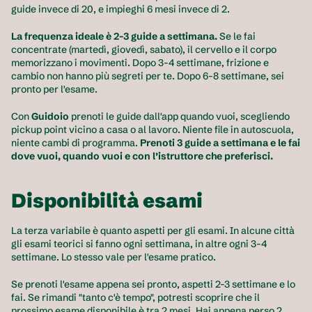
guide invece di 20, e impieghi 6 mesi invece di 2.
La frequenza ideale è 2-3 guide a settimana.
 Se le fai 
concentrate (martedì, giovedì, sabato), il cervello e il corpo 
memorizzano i movimenti. Dopo 3-4 settimane, frizione e 
cambio non hanno più segreti per te. Dopo 6-8 settimane, sei 
pronto per l'esame.
Con 
Guidoio
 prenoti le guide dall'app quando vuoi, scegliendo 
pickup point vicino a casa o al lavoro. Niente file in autoscuola, 
niente cambi di programma. 
Prenoti 3 guide a settimana e le fai 
dove vuoi, quando vuoi e con l’istruttore che preferisci.
Disponibilità esami
La terza variabile è quanto aspetti per gli esami. In alcune città 
gli esami teorici si fanno ogni settimana, in altre ogni 3-4 
settimane. Lo stesso vale per l'esame pratico.
Se prenoti l'esame appena sei pronto, aspetti 2-3 settimane e lo 
fai. Se rimandi "tanto c'è tempo", potresti scoprire che il 
prossimo esame disponibile è tra 2 mesi. Hai appena perso 2 