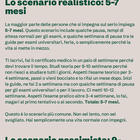
Lo scenario realistico: 5-7 
mesi
La maggior parte delle persone che si impegna sul serio impiega
5-7 mesi
. Questo scenario include qualche pausa, tempi di 
attesa normali per gli esami, e qualche settimana di pausa tra le 
guide per esami universitari, ferie, o semplicemente perché la 
vita si mette in mezzo.
Ti iscrivi, fai il certificato medico in un paio di settimane perché 
devi trovare il tempo. Studi teoria per 8-10 settimane perché 
non riesci a studiare tutti i giorni. Aspetti l'esame teorico per 3-
4 settimane, passi o vieni bocciato e lo rifai un mese dopo. Inizi 
le guide, ne fai 2 a settimana ma con qualche settimana di pausa 
per gli esami universitari o per il lavoro. Ci metti 10-12 
settimane. Aspetti l'esame pratico altre 3-4 settimane, lo fai, 
magari al primo tentativo o al secondo. 
Totale: 5-7 mesi.
Questo è lo scenario più comune. Non sei lento, non sei 
svogliato. Hai semplicemente una vita normale con impegni.