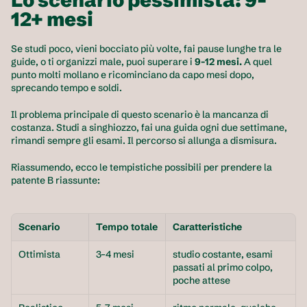
Lo scenario pessimista: 9-
12+ mesi
Se studi poco, vieni bocciato più volte, fai pause lunghe tra le 
guide, o ti organizzi male, puoi superare i 
9-12 mesi.
 A quel 
punto molti mollano e ricominciano da capo mesi dopo, 
sprecando tempo e soldi.
Il problema principale di questo scenario è la mancanza di 
costanza. Studi a singhiozzo, fai una guida ogni due settimane, 
rimandi sempre gli esami. Il percorso si allunga a dismisura.
Riassumendo, ecco le tempistiche possibili per prendere la 
patente B riassunte:
Scenario
Tempo totale
Caratteristiche
Ottimista
3–4 mesi
studio costante, esami 
passati al primo colpo, 
poche attese