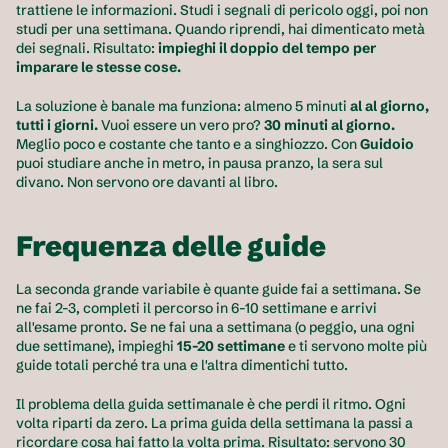
trattiene le informazioni. Studi i segnali di pericolo oggi, poi non 
studi per una settimana. Quando riprendi, hai dimenticato metà 
dei segnali. Risultato: 
impieghi il doppio del tempo per 
imparare le stesse cose.
La soluzione è banale ma funziona: almeno 5 minuti 
al al giorno, 
tutti i giorni.
 Vuoi essere un vero pro?
 30 minuti al giorno.
Meglio poco e costante che tanto e a singhiozzo. Con 
Guidoio
puoi studiare anche in metro, in pausa pranzo, la sera sul 
divano. Non servono ore davanti al libro.
Frequenza delle guide
La seconda grande variabile è quante guide fai a settimana. Se 
ne fai 2-3, completi il percorso in 6-10 settimane e arrivi 
all'esame pronto. Se ne fai una a settimana (o peggio, una ogni 
due settimane), impieghi 
15-20 settimane
 e ti servono molte più 
guide totali perché tra una e l'altra dimentichi tutto.
Il problema della guida settimanale è che perdi il ritmo. Ogni 
volta riparti da zero. La prima guida della settimana la passi a 
ricordare cosa hai fatto la volta prima. Risultato: servono 30 