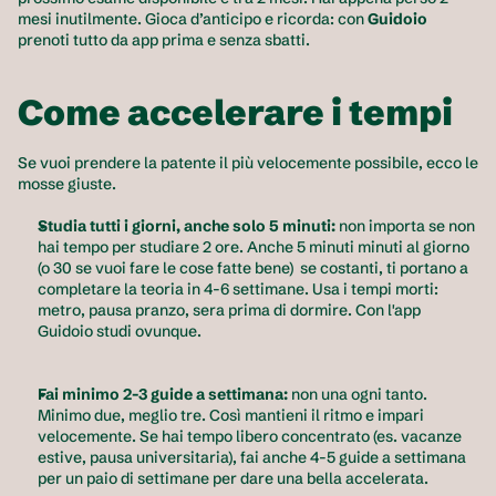
mesi inutilmente. Gioca d’anticipo e ricorda: con 
Guidoio
prenoti tutto da app prima e senza sbatti.
Come accelerare i tempi
Se vuoi prendere la patente il più velocemente possibile, ecco le 
mosse giuste.
Studia tutti i giorni, anche solo 5 minuti: 
non importa se non 
hai tempo per studiare 2 ore. Anche 5 minuti minuti al giorno 
(o 30 se vuoi fare le cose fatte bene)  se costanti, ti portano a 
completare la teoria in 4-6 settimane. Usa i tempi morti: 
metro, pausa pranzo, sera prima di dormire. Con l'app 
Guidoio studi ovunque.
Fai minimo 2-3 guide a settimana: 
non una ogni tanto. 
Minimo due, meglio tre. Così mantieni il ritmo e impari 
velocemente. Se hai tempo libero concentrato (es. vacanze 
estive, pausa universitaria), fai anche 4-5 guide a settimana 
per un paio di settimane per dare una bella accelerata.