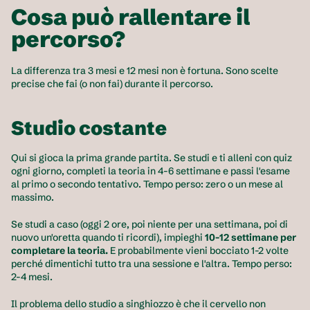
Cosa può rallentare il 
percorso?
La differenza tra 3 mesi e 12 mesi non è fortuna. Sono scelte 
precise che fai (o non fai) durante il percorso.
Studio costante
Qui si gioca la prima grande partita. Se studi e ti alleni con quiz 
ogni giorno, completi la teoria in 4-6 settimane e passi l'esame 
al primo o secondo tentativo. Tempo perso: zero o un mese al 
massimo.
Se studi a caso (oggi 2 ore, poi niente per una settimana, poi di 
nuovo un'oretta quando ti ricordi), impieghi 
10-12 settimane per 
completare la teoria.
 E probabilmente vieni bocciato 1-2 volte 
perché dimentichi tutto tra una sessione e l'altra. Tempo perso: 
2-4 mesi.
Il problema dello studio a singhiozzo è che il cervello non 