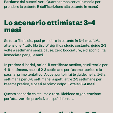
Partiamo dai numeri veri. Quanto tempo serve in media per 
prendere la patente B dall'iscrizione alla patente in mano?
Lo scenario ottimista: 3-4 
mesi
Se tutto fila liscio, puoi prendere la patente in 
3-4 mesi.
 Ma 
attenzione: "tutto fila liscio" significa studio costante, guide 2-3 
volte a settimana senza pause, zero bocciature, e disponibilità 
immediata per gli esami.
In pratica: ti iscrivi, ottieni il certificato medico, studi teoria per 
4-6 settimane, aspetti 2-3 settimane per l'esame teorico e lo 
passi al primo tentativo. A quel punto inizi le guide, ne fai 2-3 a 
settimana per 6-8 settimane, aspetti altre 2-3 settimane per 
l'esame pratico, e passi al primo colpo. 
Totale: 3-4 mesi.
Questo scenario esiste, ma è raro. Richiede organizzazione 
perfetta, zero imprevisti, e un po' di fortuna.