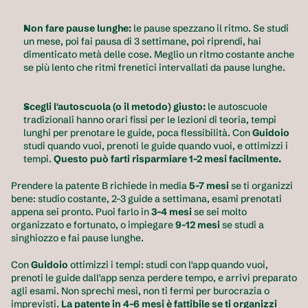
Non fare pause lunghe: 
le pause spezzano il ritmo. Se studi 
un mese, poi fai pausa di 3 settimane, poi riprendi, hai 
dimenticato metà delle cose. Meglio un ritmo costante anche 
se più lento che ritmi frenetici intervallati da pause lunghe.
Scegli l'autoscuola (o il metodo) giusto: 
le autoscuole 
tradizionali hanno orari fissi per le lezioni di teoria, tempi 
lunghi per prenotare le guide, poca flessibilità. Con 
Guidoio
studi quando vuoi, prenoti le guide quando vuoi, e ottimizzi i 
tempi. 
Questo può farti risparmiare 1-2 mesi facilmente.
Prendere la patente B richiede in media 
5-7 mesi 
se ti organizzi 
bene: studio costante, 2-3 guide a settimana, esami prenotati 
appena sei pronto. Puoi farlo in
 3-4 mesi
 se sei molto 
organizzato e fortunato, o impiegare 
9-12 mesi
 se studi a 
singhiozzo e fai pause lunghe.
Con 
Guidoio
 ottimizzi i tempi: studi con l'app quando vuoi, 
prenoti le guide dall'app senza perdere tempo, e arrivi preparato 
agli esami. Non sprechi mesi, non ti fermi per burocrazia o 
imprevisti. 
La patente in 4-6 mesi è fattibile se ti organizzi 