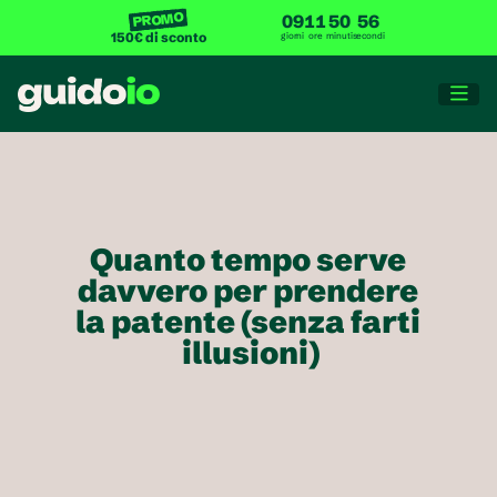
PROMO
09
11
50
56
150€ di sconto
giorni
ore
minuti
secondi

Quanto tempo serve 
davvero per prendere 
la patente (senza farti 
illusioni)