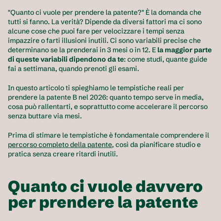
"Quanto ci vuole per prendere la patente?" È la domanda che 
tutti si fanno. La verità? Dipende da diversi fattori ma ci sono 
alcune cose che puoi fare per velocizzare i tempi senza 
impazzire o farti illusioni inutili. Ci sono variabili precise che 
determinano se la prenderai in 3 mesi o in 12. E 
la maggior parte 
di queste variabili dipendono da te
: come studi, quante guide 
fai a settimana, quando prenoti gli esami.
In questo articolo ti spieghiamo le tempistiche reali per 
prendere la patente B nel 2026: quanto tempo serve in media, 
cosa può rallentarti, e soprattutto come accelerare il percorso 
senza buttare via mesi.
Prima di stimare le tempistiche è fondamentale comprendere il 
percorso completo della patente
, così da pianificare studio e 
pratica senza creare ritardi inutili.
Quanto ci vuole davvero 
per prendere la patente