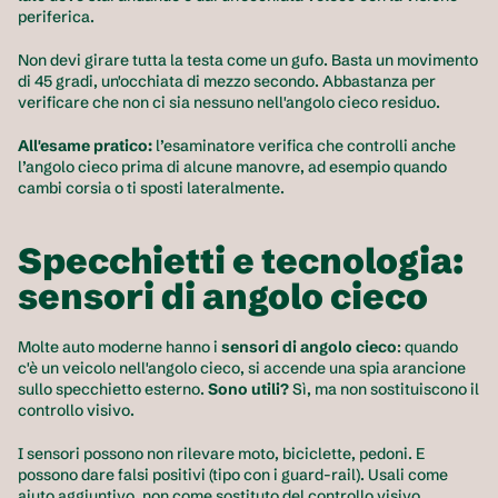
periferica.
Non devi girare tutta la testa come un gufo. Basta un movimento 
di 45 gradi, un'occhiata di mezzo secondo. Abbastanza per 
verificare che non ci sia nessuno nell'angolo cieco residuo.
All'esame pratico:
 l’esaminatore verifica che controlli anche 
l’angolo cieco prima di alcune manovre, ad esempio quando 
cambi corsia o ti sposti lateralmente.
Specchietti e tecnologia: 
sensori di angolo cieco
Molte auto moderne hanno i 
sensori di angolo cieco
: quando 
c'è un veicolo nell'angolo cieco, si accende una spia arancione 
sullo specchietto esterno. 
Sono utili?
 Sì, ma non sostituiscono il 
controllo visivo.
I sensori possono non rilevare moto, biciclette, pedoni. E 
possono dare falsi positivi (tipo con i guard-rail). Usali come 
aiuto aggiuntivo, non come sostituto del controllo visivo.