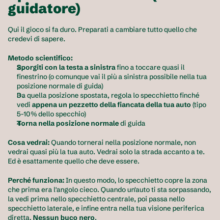
guidatore)
Qui il gioco si fa duro. Preparati a cambiare tutto quello che 
credevi di sapere.
Metodo scientifico:
Sporgiti con la testa a sinistra
 fino a toccare quasi il 
finestrino (o comunque vai il più a sinistra possibile nella tua 
posizione normale di guida)
Da quella posizione spostata, regola lo specchietto finché 
vedi 
appena un pezzetto della fiancata della tua auto
 (tipo 
5-10% dello specchio)
Torna nella posizione normale
 di guida
Cosa vedrai:
 Quando tornerai nella posizione normale, non 
vedrai quasi più la tua auto. Vedrai solo la strada accanto a te. 
Ed è esattamente quello che deve essere.
Perché funziona:
 In questo modo, lo specchietto copre la zona 
che prima era l'angolo cieco. Quando un'auto ti sta sorpassando, 
la vedi prima nello specchietto centrale, poi passa nello 
specchietto laterale, e infine entra nella tua visione periferica 
diretta. 
Nessun buco nero
.