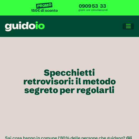
PROMO
09
09
53
33
150€ di sconto
giorni
ore
minuti
secondi

Specchietti 
retrovisori: il metodo 
segreto per regolarli 
Sai cosa hanno in comune l'80% delle persone che guidano? 
Gli 