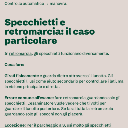
Controllo automatico → manovra.
Specchietti e 
retromarcia: il caso 
particolare
In 
retromarcia
, gli specchietti funzionano diversamente.
Cosa fare:
Girati fisicamente
 e guarda dietro attraverso il lunotto. Gli 
specchietti li usi come aiuto secondario per controllare i lati, ma 
la visione principale è diretta.
Errore comune all'esame:
 fare retromarcia guardando solo gli 
specchietti. L'esaminatore vuole vedere che ti volti per 
guardare il lunotto posteriore. Se farai tutta la retromarcia 
guardando solo gli specchi non gli piacerà.
Eccezione:
 Per il parcheggio a S, usi molto gli specchietti 