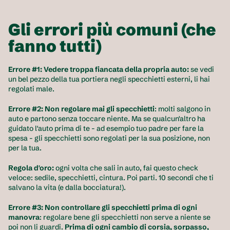
Gli errori più comuni (che 
fanno tutti)
Errore #1: Vedere troppa fiancata della propria auto:
 se vedi 
un bel pezzo della tua portiera negli specchietti esterni, li hai 
regolati male. 
Errore #2: Non regolare mai gli specchietti
: molti salgono in 
auto e partono senza toccare niente. Ma se qualcun'altro ha 
guidato l'auto prima di te - ad esempio tuo padre per fare la 
spesa - gli specchietti sono regolati per la sua posizione, non 
per la tua.
Regola d'oro:
 ogni volta che sali in auto, fai questo check 
veloce: sedile, specchietti, cintura. Poi parti. 10 secondi che ti 
salvano la vita (e dalla bocciatura!).
Errore #3: Non controllare gli specchietti prima di ogni 
manovra
: regolare bene gli specchietti non serve a niente se 
poi non li guardi. 
Prima di ogni cambio di corsia, sorpasso, 