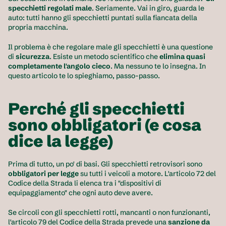
specchietti regolati male
. Seriamente. Vai in giro, guarda le 
auto: tutti hanno gli specchietti puntati sulla fiancata della 
propria macchina.
Il problema è che regolare male gli specchietti è una questione 
di 
sicurezza
. Esiste un metodo scientifico che 
elimina quasi 
completamente l'angolo cieco
. Ma nessuno te lo insegna. In 
questo articolo te lo spieghiamo, passo-passo.
Perché gli specchietti 
sono obbligatori (e cosa 
dice la legge)
Prima di tutto, un po' di basi. Gli specchietti retrovisori sono 
obbligatori per legge
 su tutti i veicoli a motore. L'articolo 72 del 
Codice della Strada li elenca tra i "dispositivi di 
equipaggiamento" che ogni auto deve avere.
Se circoli con gli specchietti rotti, mancanti o non funzionanti, 
l'articolo 79 del Codice della Strada prevede una 
sanzione da 