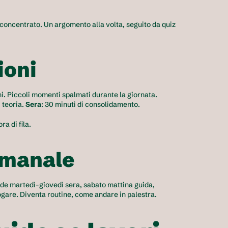
o concentrato. Un argomento alla volta, seguito da quiz 
ioni
Se la sera sei troppo stanco per studiare, usa le micro-sessioni. Piccoli momenti spalmati durante la giornata. 
 teoria. 
Sera
: 30 minuti di consolidamento.
a di fila.
imanale
ide martedì-giovedì sera, sabato mattina guida, 
gare. Diventa routine, come andare in palestra.