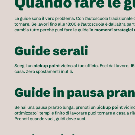
Quando fare le g
Le guide sono il vero problema. Con l'autoscuola tradizionale de
tornare. Se lavori fino alle 18:00 e l'autoscuola è dall'altra par
cambia tutto perché puoi fare le guide 
in momenti strategici 
Guide serali 
Scegli un 
pickup point 
vicino al tuo ufficio. Esci dal lavoro, 1
casa. Zero spostamenti inutili.
Guide in pausa pran
Se hai una pausa pranzo lunga, prenoti un 
pickup point
 vicino
ottimizzato i tempi e finito di lavorare puoi tornare a casa a ril
Prenoti quando vuoi, guidi dove vuoi.