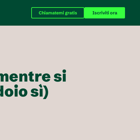
Chiamatemi gratis
Iscriviti ora
entre si 
oio sì)