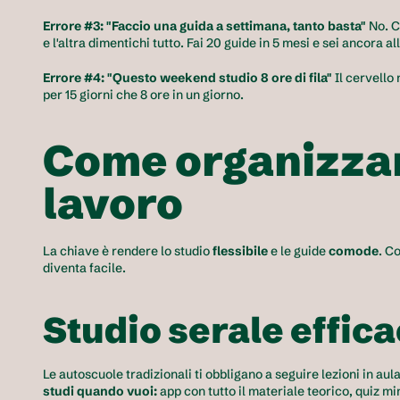
Errore #3: "Faccio una guida a settimana, tanto basta"
 No. C
e l'altra dimentichi tutto. Fai 20 guide in 5 mesi e sei ancora a
Errore #4: "Questo weekend studio 8 ore di fila"
 Il cervello
per 15 giorni che 8 ore in un giorno.
Come organizzare
lavoro
La chiave è rendere lo studio 
flessibile
 e le guide 
comode
. C
diventa facile.
Studio serale effic
Le autoscuole tradizionali ti obbligano a seguire lezioni in aula 
studi quando vuoi:
 app con tutto il materiale teorico, quiz mi