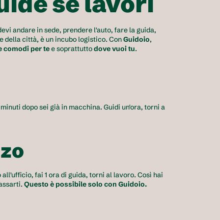
uide se lavori
vi andare in sede, prendere l'auto, fare la guida, 
te della città, è un incubo logistico. Con 
Guidoio
, 
e comodi per te
 e soprattutto 
dove vuoi tu
. 
5 minuti dopo sei già in macchina. Guidi un'ora, torni a 
zo 
 all'ufficio, fai 1 ora di guida, torni al lavoro. Così hai 
assarti. 
Questo è possibile solo con Guidoio.