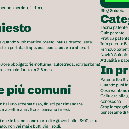
per non perdere il ritmo.
Blog Guidoio
Cate
iesto
Teoria patente
Quiz patente
Pratica patent
re quando vuoi: mattina presto, pausa pranzo, sera. 
Info patente B
utto a portata di app, così puoi studiare e allenarti 
Rinnovo patent
Novità Guidoio
Attualità e pat
6 ore obbligatorie (notturna, autostrada, extraurbana) 
In p
a, completi tutto in 2-3 mesi.
Patente B o B1:
Quando puoi ini
ne più comuni
Cosa valutano 
Cellulare alla g
conoscono
n hai uno schema fisso, finisci per rimandare 
Stop lampeggian
sima settimana". E così passano i mesi.
per l'esame di 
i che le lezioni sono martedì e giovedì alle 18:00, e tu 
to: non vai mai e butti via i soldi.