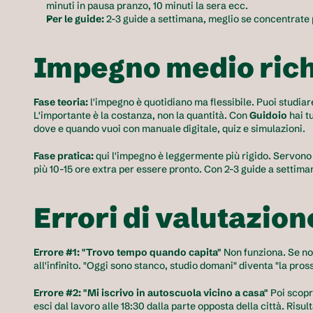
minuti in pausa pranzo, 10 minuti la sera ecc.
Per le guide:
 2-3 guide a settimana, meglio se concentrate 
Impegno medio rich
Fase teoria:
 l'impegno è quotidiano ma flessibile. Puoi studia
L'importante è la costanza, non la quantità. Con 
Guidoio
 hai t
dove e quando vuoi con manuale digitale, quiz e simulazioni.
Fase pratica:
 qui l'impegno è leggermente più rigido. Servono 
più 10-15 ore extra per essere pronto. Con 2-3 guide a settiman
Errori di valutazio
Errore #1: "Trovo tempo quando capita"
 Non funziona. Se no
all'infinito. "Oggi sono stanco, studio domani" diventa "la pros
Errore #2: "Mi iscrivo in autoscuola vicino a casa"
 Poi scopr
esci dal lavoro alle 18:30 dalla parte opposta della città. Risulta