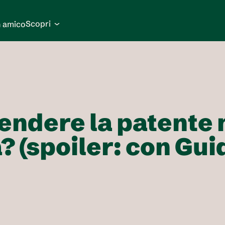
Scopri
n amico
endere la patente m
? (spoiler: con Guid